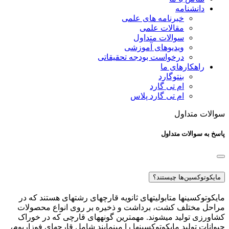
دانشنامه
خبرنامه های علمی
مقالات علمی
سوالات متداول
ویدیوهای آموزشی
درخواست بودجه تحقیقاتی
راهکارهای ما
بنتوگارد
ام تی گارد
ام تی گارد پلاس
سوالات متداول
پاسخ به سوالات متداول
مایکوتوکسین‌ها چیستند؟
مایکوتوکسین­ها متابولیت­های ثانویه قارچ­های رشته­ای هستند که در
مراحل مختلف کشت، برداشت و ذخیره بر روی انواع محصولات
کشاورزی تولید می­شوند. مهم­ترین گونه­های قارچی که در خوراک
حیوانات تولید مایکوتوکسین­ها را می­نمایند شامل قارچ­های فوزاریوم،