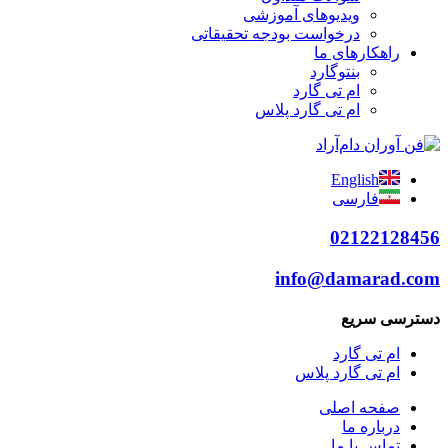
ویدیوهای آموزشی
درخواست بودجه تحقیقاتی
راهکارهای ما
بنتوگارد
ام تی گارد
ام تی گارد پلاس
English
فارسی
02122128456
info@damarad.com
دسترسی سریع
ام تی گارد
ام تی گارد پلاس
صفحه اصلی
درباره ما
تماس با ما