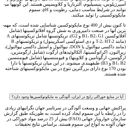
آسپرژیلوس، پنیسیلیوم، آلترناریا و کلاویسپس هستند. این گونه­ها می­
توانند در شرایط مناسب دمایی، رطوبت و pH، سموم
مایکوتوکسینی را تولید می­کنند.
تا کنون بیش از 400 نوع مایکوتوکسین شناسایی شده است، که مهم­
ترین آن­ها در صنعت دامپروری به شش گروه آفلاتوکسین­ها (شامل
آفلاتوکسین B1، B2، G1 و G2)، تریکوتسن­ها شامل تریکوتسن­های A
(مانند T-2، HT-2 و دی استوکسی اسکريپنول) و تریکوتسن­های B
(مانند داکسی نيوالنول یا DON، نيوالنول و استيل داکسی نيوالنول)،
زیرالنون، اکراتوکسین­ها، آلکالوئیدهای ارگوت (شامل ارگومترين،
ارگوسين، ارگوتامين و کلاوين­ها) و فیومننسین­ها (شامل فیومننسین
B1، B2 و B3) طبقه­بندی می­شوند. در این میان تریکوتسن­ها با دارا
بودن 170 نوع دارای بزرگ­ترین تنوع در بین مایکوتوکسین­های شناخته
شده هستند.
آیا در منابع خوراکی رایج در ایران، آلودگی به مایکوتوکسین‌ها وجود دارد؟
پراکنش جهانی و وسعت آلودگی در سرتاسر جهان نگرانی­های زیادی
را در رابطه با این سموم ایجاد کرده است، به طوری­که طبق گزارش
سازمان خواروبار جهانی (FAO) بیش از 25 درصد مواد خوراکی در
جهان آلوده به انواع این سموم هستند. براساس نتایج تحقیقات