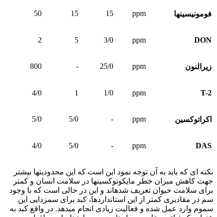
50
15
15
ppm
فومونیسین­ها
2
5
3/0
ppm
DON
800
-
25/0
ppm
زیرالنون
4/0
1
1/0
ppm
T-2
5/0
5/0
-
ppm
اکراتوکسین
4/0
5/0
-
ppm
DAS
نکته ای که باید به آن توجه نمود این است که این محدودیت­ها بیش­تر
جهت کاهش میزان خطر مایکوتوکسین­ها در سلامت انسان و کمتر
برای سلامت حیوان تعریف شده­اند و این در حالی است که با وجود
سم در مقادیری کمتر از این استانداردها، کبد برای سم­زدایی این
سموم وارد عمل شده و فعالیت زیادی انجام می­دهد. در واقع کبد به