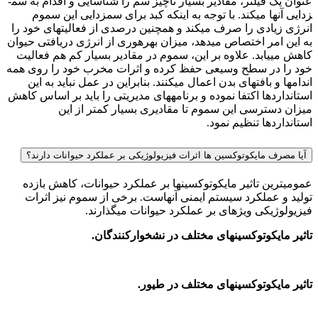
عنوان یک فیلتر، مقادیر بسیار ناچیز سم را شناسایی و اقدام به سم­
زدایی آن­ها می­کند. با توجه به این­که کبد برای سم­زدایی این سموم
انرژی زیادی را صرف می­کند و هم­چنین درصدی از فعالیت­های خود را
به این امر اختصاص می­دهد، میزان بهره­وری از انرژی دریافتی حیوان
کاهش می­یابد. علاوه بر این، سموم در مقادیر بسیار کم هم فعالیت
خود را در سطح وسیعی حفظ کرده و اثرات مخرب خود را روی همه
اندام­ها و بافت­های بدن اعمال می­کنند. بنابراین در عمل نباید به این
استانداردها اکتفا نموده و برنامه­های مدیریتی را باید بر اساس کاهش
میزان دسترسی این سموم تا مقادیری بسیار کمتر از این
استانداردها تنظیم نمود.
آیا مصرف مایکوتوکسین ها اثرات فیزیولوژیکی بر عملکرد حیوانات دارند؟
عمومی­ترین تاثیر مایکوتوکسین­ها بر عملکرد حیوانات، کاهش بازده
تولید و عملکرد سیستم ایمنی آن­هاست. برخی از سموم نیز اثرات
فیزیولوژیکی ویژه­ای بر عملکرد حیوانات می­گذارند.
تاثیر مایکوتوکسین­های مختلف در نشخوارکنندگان.
تاثیر مایکوتوکسین­های مختلف در طیور.