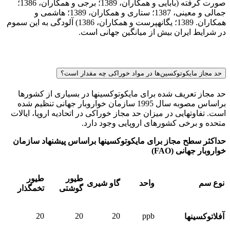
صورت گرفته (بابایی و همکاران، 1389؛ برجی و همکاران، 1386؛
جمالی و معینی، 1387؛ ستاری و همکاران، 1389؛ هاشمی و
همکاران. 1389؛ یگانه­پرست و همکاران، 1386) آلودگی به این سموم
در شرایط ایران بیش از میانگین جهانی است.
حد مجاز مایکوتوکسین‌ها در مواد خوراکی چه مقدار است؟
حد مجاز تعریف شده برای مایکوتوکسین­ها در بسیاری از کشورها
براساس مصوبه سال 1995 سازمان خواروبار جهانی تنظیم شده
است. تفاوت­هایی در میزان حد مجاز خوراکی در اتحادیه اروپا، ایالات
متحده و برخی کشورهای اروپایی وجود دارد.
حداکثر سطح مجاز برای مایکوتوکسین­ها براساس پیشنهاد سازمان
خواروبار جهانی (FAO)
طیور
طیور
نوع سم
واحد
گاو شیری
گوشتی
تخمگذار
20
20
20
ppb
آفلاتوکسین­ها