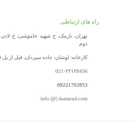
راه های ارتباطی
دوم
کارخانه: لوشان، جاده سیردان، قبل از پل 
021-۲۲۱۲8456
09221702853
info |@| damarad.com