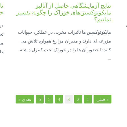
نتایج آزمایشگاهی حاصل از آنالیز
تا
مایکوتوکسین­‌های خوراک را چگونه تفسیر
حی
نماییم؟
در
مایکوتوکسین ها تاثیرات مخربی در عملکرد حیوانات
تج
مزرعه ای دارند و مدیران مزارع همواره تلاش می
مس
کنند تا حضور آن ها را در خوراک تحت کنترل داشته
غال
...
« قبلی
1
2
3
4
5
6
بعدی »