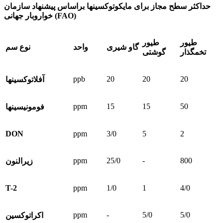
حداکثر سطح مجاز برای مایکوتوکسین­ها براساس پیشنهاد سازمان
خواروبار جهانی (FAO)
طیور
طیور
گاو شیری
واحد
نوع سم
تخمگذار
گوشتی
ppb
20
20
20
آفلاتوکسین­ها
ppm
15
15
50
فومونیسین­ها
DON
ppm
3/0
5
2
ppm
25/0
-
800
زیرالنون
T-2
ppm
1/0
1
4/0
ppm
-
5/0
5/0
اکراتوکسین