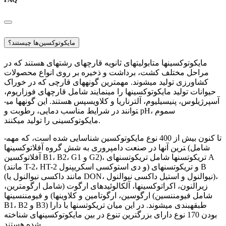
مایکوتوکسین‌ها چیستند؟
مایکوتوکسین­ها متابولیت­های ثانویه قارچ­های رشته­ای هستند که در
مراحل مختلف کشت، برداشت و ذخیره بر روی انواع محصولات
کشاورزی تولید می­شوند. مهم­ترین گونه­های قارچی که در خوراک
حیوانات تولید مایکوتوکسین­ها را می­نمایند شامل قارچ­های فوزاریوم،
آسپرژیلوس، پنیسیلیوم، آلترناریا و کلاویسپس هستند. این گونه­ها می­
توانند در شرایط مناسب دمایی، رطوبت و pH، سموم
مایکوتوکسینی را تولید می­کنند.
تا کنون بیش از 400 نوع مایکوتوکسین شناسایی شده است، که مهم­
ترین آن­ها در صنعت دامپروری به شش گروه آفلاتوکسین­ها (شامل
آفلاتوکسین B1، B2، G1 و G2)، تریکوتسن­ها شامل تریکوتسن­های A
(مانند T-2، HT-2 و دی استوکسی اسکريپنول) و تریکوتسن­های B
(مانند داکسی نيوالنول یا DON، نيوالنول و استيل داکسی نيوالنول)،
زیرالنون، اکراتوکسین­ها، آلکالوئیدهای ارگوت (شامل ارگومترين،
ارگوسين، ارگوتامين و کلاوين­ها) و فیومننسین­ها (شامل فیومننسین
B1، B2 و B3) طبقه­بندی می­شوند. در این میان تریکوتسن­ها با دارا
بودن 170 نوع دارای بزرگ­ترین تنوع در بین مایکوتوکسین­های شناخته
شده هستند.