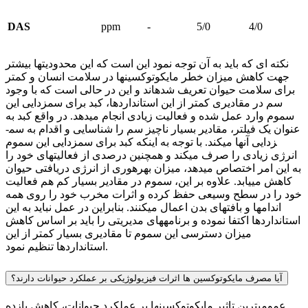
DAS
ppm
-
5/0
4/0
نکته ای که باید به آن توجه نمود این است که این محدودیت­ها بیش­تر
جهت کاهش میزان خطر مایکوتوکسین­ها در سلامت انسان و کمتر
برای سلامت حیوان تعریف شده­اند و این در حالی است که با وجود
سم در مقادیری کمتر از این استانداردها، کبد برای سم­زدایی این
سموم وارد عمل شده و فعالیت زیادی انجام می­دهد. در واقع کبد به
عنوان یک فیلتر، مقادیر بسیار ناچیز سم را شناسایی و اقدام به سم­
زدایی آن­ها می­کند. با توجه به این­که کبد برای سم­زدایی این سموم
انرژی زیادی را صرف می­کند و هم­چنین درصدی از فعالیت­های خود را
به این امر اختصاص می­دهد، میزان بهره­وری از انرژی دریافتی حیوان
کاهش می­یابد. علاوه بر این، سموم در مقادیر بسیار کم هم فعالیت
خود را در سطح وسیعی حفظ کرده و اثرات مخرب خود را روی همه
اندام­ها و بافت­های بدن اعمال می­کنند. بنابراین در عمل نباید به این
استانداردها اکتفا نموده و برنامه­های مدیریتی را باید بر اساس کاهش
میزان دسترسی این سموم تا مقادیری بسیار کمتر از این
استانداردها تنظیم نمود.
آیا مصرف مایکوتوکسین ها اثرات فیزیولوژیکی بر عملکرد حیوانات دارند؟
عمومی­ترین تاثیر مایکوتوکسین­ها بر عملکرد حیوانات، کاهش بازده