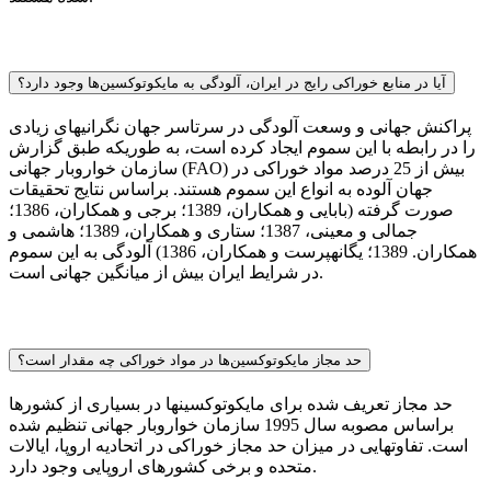
آیا در منابع خوراکی رایج در ایران، آلودگی به مایکوتوکسین‌ها وجود دارد؟
پراکنش جهانی و وسعت آلودگی در سرتاسر جهان نگرانی­های زیادی
را در رابطه با این سموم ایجاد کرده است، به طوری­که طبق گزارش
سازمان خواروبار جهانی (FAO) بیش از 25 درصد مواد خوراکی در
جهان آلوده به انواع این سموم هستند. براساس نتایج تحقیقات
صورت گرفته (بابایی و همکاران، 1389؛ برجی و همکاران، 1386؛
جمالی و معینی، 1387؛ ستاری و همکاران، 1389؛ هاشمی و
همکاران. 1389؛ یگانه­پرست و همکاران، 1386) آلودگی به این سموم
در شرایط ایران بیش از میانگین جهانی است.
حد مجاز مایکوتوکسین‌ها در مواد خوراکی چه مقدار است؟
حد مجاز تعریف شده برای مایکوتوکسین­ها در بسیاری از کشورها
براساس مصوبه سال 1995 سازمان خواروبار جهانی تنظیم شده
است. تفاوت­هایی در میزان حد مجاز خوراکی در اتحادیه اروپا، ایالات
متحده و برخی کشورهای اروپایی وجود دارد.