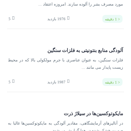
مورد مصرف بشر را آلوده سازند. امروزه اعتقاد ...
1976
بازدید
5
< 1
دقیقه
آلودگی منابع بنتونیتی به فلزات سنگین
فلزات سنگین، به عنوان عناصری با جرم مولکولی بالا كه در محيط
زيست پايدار می مانند ...
1987
بازدید
5
< 1
دقیقه
مایکوتوکسین­‌ها در سیلاژ ذرت
در آنالیزهای آزمایشگاهی، مقادیر آلودگی به مایکوتوکسین­‌ها غالبا به
صورت خشک شده در هوا گزارش می‌­شود ...