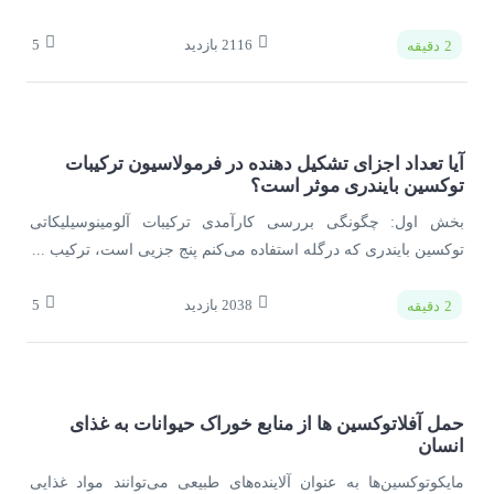
2116
بازدید
5
2
دقیقه
آیا تعداد اجزای تشکیل دهنده در فرمولاسیون ترکیبات
توکسین بایندری موثر است؟
بخش اول: چگونگی بررسی کارآمدی ترکیبات آلومینوسیلیکاتی
توکسین بایندری که درگله استفاده می‌­کنم پنج جزیی است، ترکیب ...
2038
بازدید
5
2
دقیقه
حمل آفلاتوکسین ها از منابع خوراک حیوانات به غذای
انسان
مایكوتوكسین‌­ها به عنوان آلاینده‌­های طبیعی می‌­توانند مواد غذایی