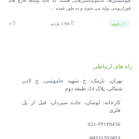
فیومنیسین‌­ها، مایکوتوکسین­‌هایی هستند که غالبا توسط قارچ­ های
فوزاریومی تولید می ­شوند و به طور عمده ...
1794
بازدید
5
< 1
دقیقه
راه های ارتباطی
تهران، نارمک، خ شهید خاموشی، خ لادن
شمالی، پلاک 24، طبقه دوم
کارخانه: لوشان، جاده سیردان، قبل از پل
فلزی
021-۲۲۱۲8456
09221702853