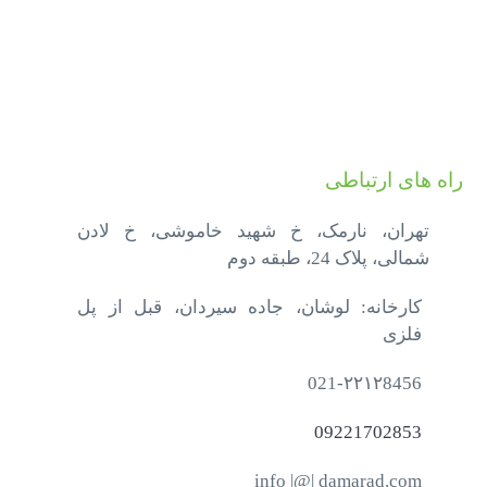
راه های ارتباطی
تهران، نارمک، خ شهید خاموشی، خ لادن
شمالی، پلاک 24، طبقه دوم
کارخانه: لوشان، جاده سیردان، قبل از پل
فلزی
021-۲۲۱۲8456
09221702853
info |@| damarad.com