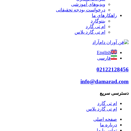
ویدیوهای آموزشی
درخواست بودجه تحقیقاتی
راهکارهای ما
بنتوگارد
ام تی گارد
ام تی گارد پلاس
English
فارسی
02122128456
info@damarad.com
دسترسی سریع
ام تی گارد
ام تی گارد پلاس
صفحه اصلی
درباره ما
تماس با ما