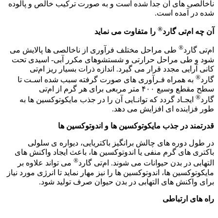
ناخالصی های آن جدا شده است و به صورت ترکیب خالص و پالوده
شده در آمده است.
®
آن چه ام‌تی گارد
را متفاوت می نماید
®
ام‌تی گارد
طی مراحل مختلف فرآوری از ناخالصی ها پالایش می
شود و طی مراحل حرارتی و شستشوهای مکرر آبی- اسیدی تحت
کانی­ ­آرایی مجدد قرار می­ ­گیرد. اندازه ذرات بسیار ریز ام‌تی
®
گارد
به همراه فـرآوری­­ های صورت گرفته سبب شده اسـت تا
سطح مقطع وسیع ۴۰۰ متر مربعی برای هر گرم از ام‌تی
®
گارد
ایجـاد گردد که توانـایی آن را در جذب مایکوتوکسین­­ ها به
طور فزاینده­ ­ای افزایش می­­ دهد.
قدرتمند در جذب مایکوتوکسین ها و اندوتوکسین ها
در طول دوره­ ­های چالش برانگیز باکتریایی، دیواره­ ­ی سلولی
باکتری­­ های گرم منفی یا اندوتوکسین­­ ها، باعث ایجاد واکنش­­ های
®
التهابی در بدن حیوانات می­ ­شوند. ام‌تی گارد
می­ ­تواند علاوه بر
مایکوتوکسین­­ ها، اندوتوکسین­ ها را نیز مهار نماید تا انرژی مورد نیاز
برای واکنش­­ های التهابی در بدن حیوان صرف تولید شود.
راه های ارتباطی