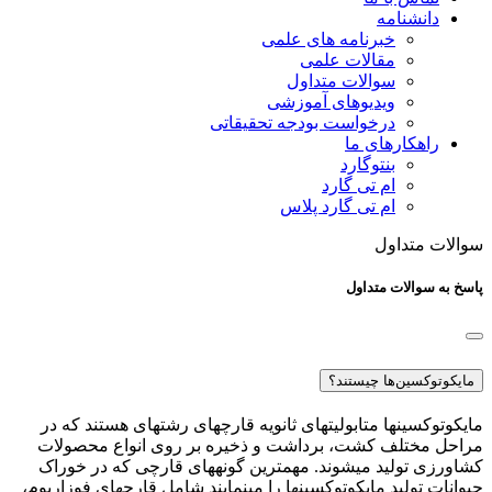
دانشنامه
خبرنامه های علمی
مقالات علمی
سوالات متداول
ویدیوهای آموزشی
درخواست بودجه تحقیقاتی
راهکارهای ما
بنتوگارد
ام تی گارد
ام تی گارد پلاس
سوالات متداول
پاسخ به سوالات متداول
مایکوتوکسین‌ها چیستند؟
مایکوتوکسین­ها متابولیت­های ثانویه قارچ­های رشته­ای هستند که در
مراحل مختلف کشت، برداشت و ذخیره بر روی انواع محصولات
کشاورزی تولید می­شوند. مهم­ترین گونه­های قارچی که در خوراک
حیوانات تولید مایکوتوکسین­ها را می­نمایند شامل قارچ­های فوزاریوم،