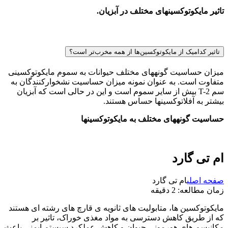
تاثیر مایکوتوکسین­های مختلف در آبزیان.
تاثیر کدامیک از مایکوتوکسین‌ها از همه مخرب‌تر است؟
میزان حساسیت گونه­های مختلف حیوانات به سموم مایکوتوکسینی
متفاوت است. به عنوان نمونه میزان حساسیت نشخوارکنندگان به
سم T-2 بیش از سایر سموم است و این در حالی است که آبزیان
بیش­تر به آفلاتوکسین­ها حساس هستند.
حساسیت گونه­های مختلف به مایکوتوکسین­ها
ام تی گارد
صفحه اصلی
ام تی گارد
زمان مطالعه:
2
دقیقه
مایکوتوکسین ها، متابولیت های ثانویه ی قارچ های رشته ای هستند
که از طریق کاهش دسترسی به مواد مغذی خوراک، تاثیر بر
مکانیسم های هورمونی حیوان و کاهش عملکرد سیستم ایمنی باعث