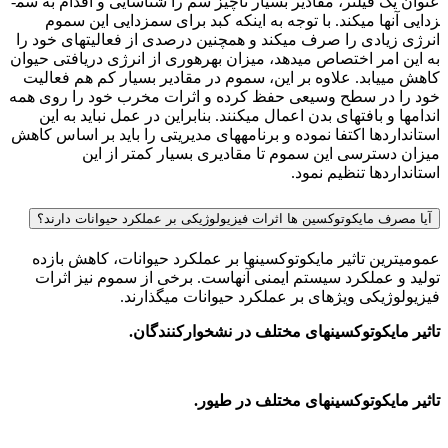
عنوان یک فیلتر، مقادیر بسیار ناچیز سم را شناسایی و اقدام به سم­
زدایی آن­ها می­کند. با توجه به این­که کبد برای سم­زدایی این سموم
انرژی زیادی را صرف می­کند و هم­چنین درصدی از فعالیت­های خود را
به این امر اختصاص می­دهد، میزان بهره­وری از انرژی دریافتی حیوان
کاهش می­یابد. علاوه بر این، سموم در مقادیر بسیار کم هم فعالیت
خود را در سطح وسیعی حفظ کرده و اثرات مخرب خود را روی همه
اندام­ها و بافت­های بدن اعمال می­کنند. بنابراین در عمل نباید به این
استانداردها اکتفا نموده و برنامه­های مدیریتی را باید بر اساس کاهش
میزان دسترسی این سموم تا مقادیری بسیار کمتر از این
استانداردها تنظیم نمود.
آیا مصرف مایکوتوکسین ها اثرات فیزیولوژیکی بر عملکرد حیوانات دارند؟
عمومی­ترین تاثیر مایکوتوکسین­ها بر عملکرد حیوانات، کاهش بازده
تولید و عملکرد سیستم ایمنی آن­هاست. برخی از سموم نیز اثرات
فیزیولوژیکی ویژه­ای بر عملکرد حیوانات می­گذارند.
تاثیر مایکوتوکسین­های مختلف در نشخوارکنندگان.
تاثیر مایکوتوکسین­های مختلف در طیور.