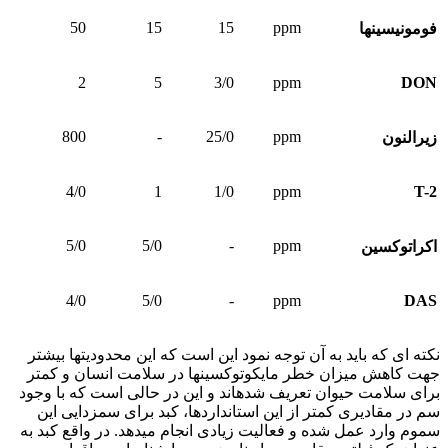
50
15
15
ppm
فومونیسین­ها
2
5
3/0
ppm
DON
800
-
25/0
ppm
زیرالنون
4/0
1
1/0
ppm
T-2
5/0
5/0
-
ppm
اکراتوکسین
4/0
5/0
-
ppm
DAS
نکته ای که باید به آن توجه نمود این است که این محدودیت­ها بیش­تر
جهت کاهش میزان خطر مایکوتوکسین­ها در سلامت انسان و کمتر
برای سلامت حیوان تعریف شده­اند و این در حالی است که با وجود
سم در مقادیری کمتر از این استانداردها، کبد برای سم­زدایی این
سموم وارد عمل شده و فعالیت زیادی انجام می­دهد. در واقع کبد به