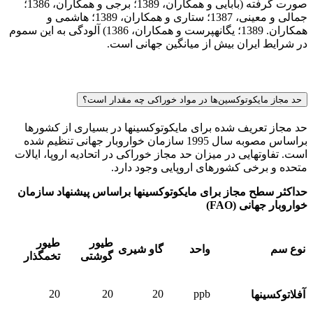
صورت گرفته (بابایی و همکاران، 1389؛ برجی و همکاران، 1386؛
جمالی و معینی، 1387؛ ستاری و همکاران، 1389؛ هاشمی و
همکاران. 1389؛ یگانه­پرست و همکاران، 1386) آلودگی به این سموم
در شرایط ایران بیش از میانگین جهانی است.
حد مجاز مایکوتوکسین‌ها در مواد خوراکی چه مقدار است؟
حد مجاز تعریف شده برای مایکوتوکسین­ها در بسیاری از کشورها
براساس مصوبه سال 1995 سازمان خواروبار جهانی تنظیم شده
است. تفاوت­هایی در میزان حد مجاز خوراکی در اتحادیه اروپا، ایالات
متحده و برخی کشورهای اروپایی وجود دارد.
حداکثر سطح مجاز برای مایکوتوکسین­ها براساس پیشنهاد سازمان
خواروبار جهانی (FAO)
طیور
طیور
نوع سم
واحد
گاو شیری
گوشتی
تخمگذار
20
20
20
ppb
آفلاتوکسین­ها