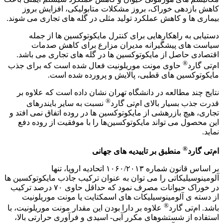
کاهش بازدهی خوراک، بروز مشکلات متابولیکی، افزایش بروز
بیماری ها و کاهش عملکرد تولید مثلی در گله های تجاری می شوند.
دستیابی به راهکارهایی برای کنترل مایکوتوکسین ها از جمله
سیاست های پیشگیرانه مدیران مزارع برای کاهش صدمات
اقتصادی حاصل از مایکوتوکسین ها در گله های تجاری می باشد.
®
ام‌تی گارد
حاوی مونت موریلونیت فعال شده است که برای جذب
مایکوتوکسین ­های قطبی، پالایش و پرورده شده است.
نتایج چند مطالعه در دانشگاه تهران نشان داده است که علاوه بر
®
قدرت جذب بسیار بالای ام‌تی گارد
نسبت به سایر بایندرهای
تجاری، هیچ بازرهشی از مایکوتوکسین ­ها در روده اتفاق نمی افتد و
این محصول می ­تواند مایکوتوکسین‌ها را با موفقیت از روده دفع
نماید.
®
ام‌تی گارد
منطبق بر تاییدیه های جهانی
بر اساس قانون شماره ۱۰۶۰/۲۰۱۳ اتحادیه اروپا، تنها
آلومینوسیلیکاتی را می توان به عنوان ترکیب جاذب مایکوتوکسین ها
در خوراک حیوانات مصرف نمود که حداقل حاوی ۷۰ درصد ترکیب
از دسته ی آلومینوسیلیکات های اسمکتایت یا مونت موریلونیت
®
باشد. ام‌تی گارد
علاوه بر دارا بودن این مقدار مونت موریلونیت، با
استفاده از شستشوهای مکرر آبی- اسیدی و فرآوری حرارتی بالا،