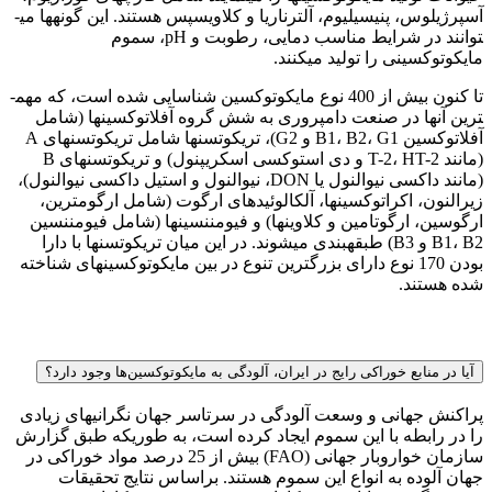
آسپرژیلوس، پنیسیلیوم، آلترناریا و کلاویسپس هستند. این گونه­ها می­
توانند در شرایط مناسب دمایی، رطوبت و pH، سموم
مایکوتوکسینی را تولید می­کنند.
تا کنون بیش از 400 نوع مایکوتوکسین شناسایی شده است، که مهم­
ترین آن­ها در صنعت دامپروری به شش گروه آفلاتوکسین­ها (شامل
آفلاتوکسین B1، B2، G1 و G2)، تریکوتسن­ها شامل تریکوتسن­های A
(مانند T-2، HT-2 و دی استوکسی اسکريپنول) و تریکوتسن­های B
(مانند داکسی نيوالنول یا DON، نيوالنول و استيل داکسی نيوالنول)،
زیرالنون، اکراتوکسین­ها، آلکالوئیدهای ارگوت (شامل ارگومترين،
ارگوسين، ارگوتامين و کلاوين­ها) و فیومننسین­ها (شامل فیومننسین
B1، B2 و B3) طبقه­بندی می­شوند. در این میان تریکوتسن­ها با دارا
بودن 170 نوع دارای بزرگ­ترین تنوع در بین مایکوتوکسین­های شناخته
شده هستند.
آیا در منابع خوراکی رایج در ایران، آلودگی به مایکوتوکسین‌ها وجود دارد؟
پراکنش جهانی و وسعت آلودگی در سرتاسر جهان نگرانی­های زیادی
را در رابطه با این سموم ایجاد کرده است، به طوری­که طبق گزارش
سازمان خواروبار جهانی (FAO) بیش از 25 درصد مواد خوراکی در
جهان آلوده به انواع این سموم هستند. براساس نتایج تحقیقات